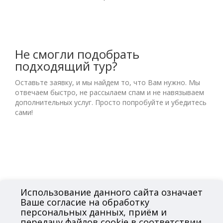
Не смогли подобрать
подходящий тур?
Оставьте заявку, и мы найдем то, что Вам нужно. Мы
отвечаем быстро, не рассылаем спам и не навязываем
дополнительных услуг. Просто попробуйте и убедитесь
сами!
Использование данного сайта означает
Ваше согласие на обработку
2026 © Сеть Магазинов Горящих Путевок
персональных данных, приём и
положение об обработке персональных данных
передачу файлов cookie в соответствии